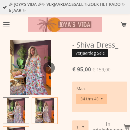
🎉 JOYA’S VIDA 🎉✨ VERJAARDAGSSALE ✨ZOEK HET KADO ✨
Ga
6 JAAR ✨
direct
naar
de
hoofdinhoud
- Shiva Dress_
Verjaardag Sale
€ 95,00
€ 159,00
Maat
In
winkelwagen