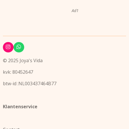
Ad1
I
W
n
h
s
a
© 2025 Joya's Vida
t
t
a
s
kvk: 80452647
g
A
r
p
a
p
btw-id :NL003437464B77
m
Klantenservice