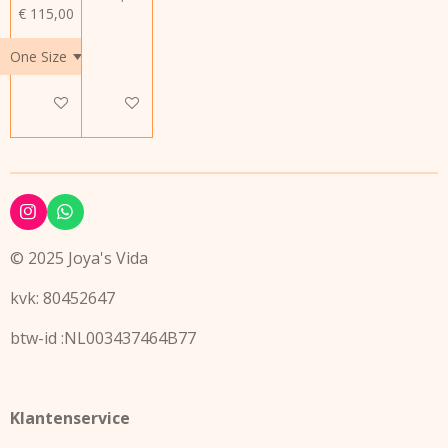
€ 115,00
In winkelwagen
In winkelwagen
I
W
n
h
s
a
© 2025 Joya's Vida
t
t
a
s
kvk: 80452647
g
A
r
p
a
p
btw-id :NL003437464B77
m
Klantenservice