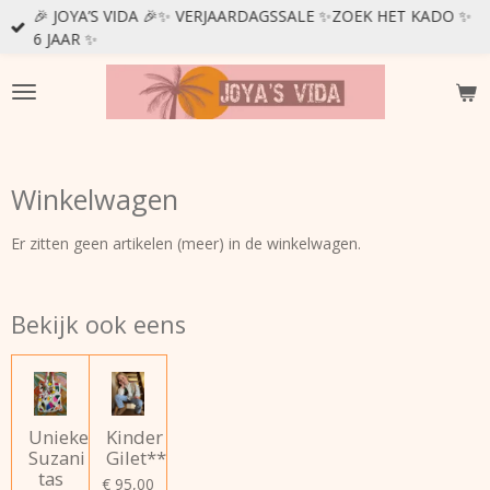
🎉 JOYA’S VIDA 🎉✨ VERJAARDAGSSALE ✨ZOEK HET KADO ✨
Ga
6 JAAR ✨
direct
naar
de
hoofdinhoud
Winkelwagen
Er zitten geen artikelen (meer) in de winkelwagen.
Bekijk ook eens
Unieke
Kinder
Suzani
Gilet**
tas
€ 95,00