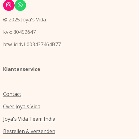
I
W
n
h
s
a
© 2025 Joya's Vida
t
t
a
s
kvk: 80452647
g
A
r
p
a
p
btw-id :NL003437464B77
m
Klantenservice
Contact
Over Joya's Vida
Joya's Vida Team India
Bestellen & verzenden