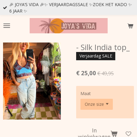
🎉 JOYA’S VIDA 🎉✨ VERJAARDAGSSALE ✨ZOEK HET KADO ✨
Ga
6 JAAR ✨
direct
naar
de
hoofdinhoud
- Silk India top_
Verjaardag SALE
€ 25,00
€ 49,95
Maat
In
winkelwagen