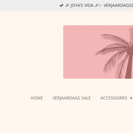
🎉 JOYA’S VIDA 🎉✨ VERJAARDAG
Ga
direct
naar
de
hoofdinhoud
HOME
VERJAARDAGS SALE
ACCESSOIRES