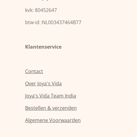
t
t
a
s
kvk: 80452647
g
A
r
p
a
p
btw-id :NL003437464B77
m
Klantenservice
Contact
Over Joya's Vida
Joya's Vida Team India
Bestellen & verzenden
Algemene Voorwaarden