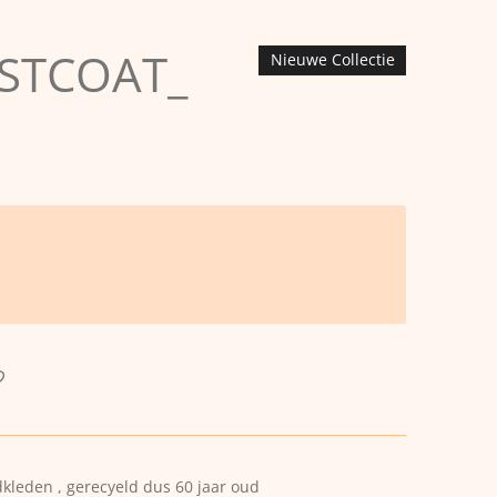
STCOAT_
Nieuwe Collectie
leden , gerecyeld dus 60 jaar oud