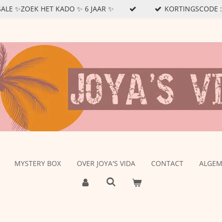
SSALE ✨ZOEK HET KADO ✨ 6 JAAR ✨
KORTINGSCODE : J
MYSTERY BOX
OVER JOYA'S VIDA
CONTACT
ALGE