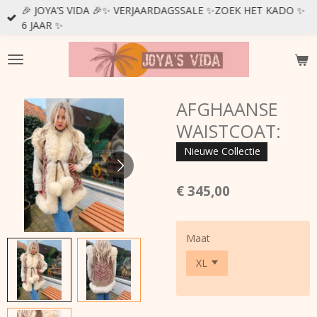
🎉 JOYA’S VIDA 🎉✨ VERJAARDAGSSALE ✨ZOEK HET KADO ✨
Ga
6 JAAR ✨
direct
naar
de
hoofdinhoud
AFGHAANSE
WAISTCOAT:
Nieuwe Collectie
€ 345,00
Maat