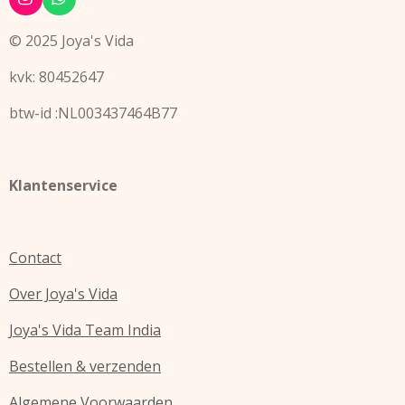
I
W
n
h
s
a
© 2025 Joya's Vida
t
t
a
s
kvk: 80452647
g
A
r
p
a
p
btw-id :NL003437464B77
m
Klantenservice
Contact
Over Joya's Vida
Joya's Vida Team India
Bestellen & verzenden
Algemene Voorwaarden