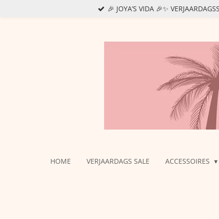
🎉 JOYA’S VIDA 🎉✨ VERJAARDAG
Ga
direct
naar
de
hoofdinhoud
HOME
VERJAARDAGS SALE
ACCESSOIRES