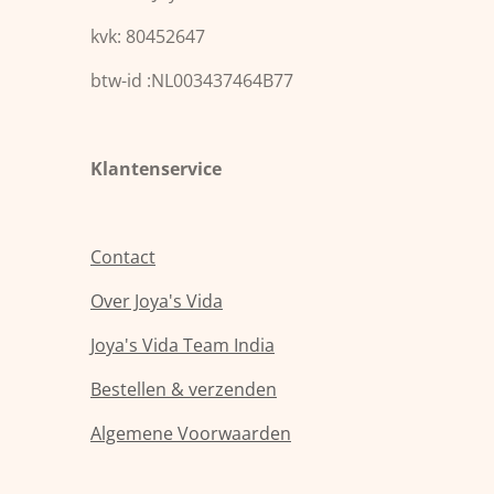
t
t
a
s
kvk: 80452647
g
A
r
p
a
p
btw-id :NL003437464B77
m
Klantenservice
Contact
Over Joya's Vida
Joya's Vida Team India
Bestellen & verzenden
Algemene Voorwaarden