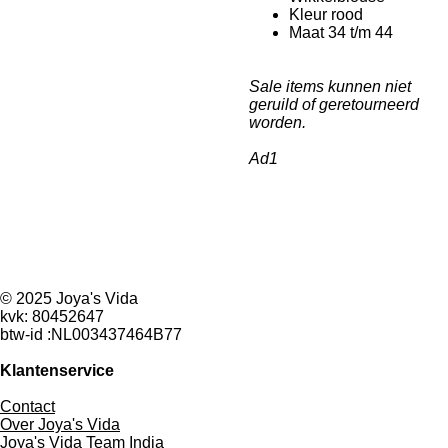
Kleur rood
Maat 34 t/m 44
Sale items kunnen niet
geruild of geretourneerd
worden.
Ad1
I
W
n
h
© 2025 Joya's Vida
s
a
kvk: 80452647
t
t
btw-id :NL003437464B77
a
s
g
A
Klantenservice
r
p
a
p
Contact
m
Over Joya's Vida
Joya's Vida Team India