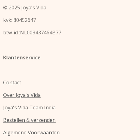
s
a
© 2025 Joya's Vida
t
t
a
s
kvk: 80452647
g
A
r
p
a
p
btw-id :NL003437464B77
m
Klantenservice
Contact
Over Joya's Vida
Joya's Vida Team India
Bestellen & verzenden
Algemene Voorwaarden