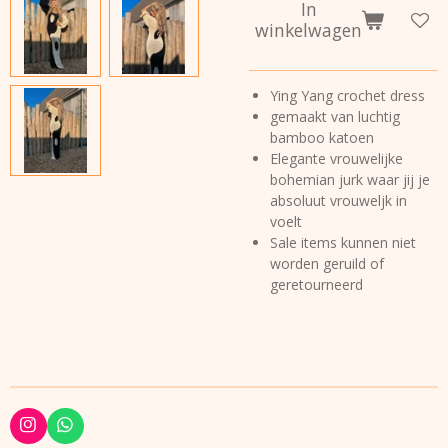
In
winkelwagen
Ying Yang crochet dress
gemaakt van luchtig
bamboo katoen
Elegante vrouwelijke
bohemian jurk waar jij je
absoluut vrouweljk in
voelt
Sale items kunnen niet
worden geruild of
geretourneerd
I
W
n
h