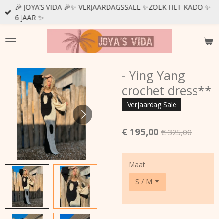
🎉 JOYA’S VIDA 🎉✨ VERJAARDAGSSALE ✨ZOEK HET KADO ✨
Ga
6 JAAR ✨
direct
naar
de
hoofdinhoud
- Ying Yang
crochet dress**
Verjaardag Sale
€ 195,00
€ 325,00
Maat