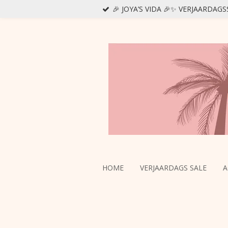
🎉 JOYA’S VIDA 🎉✨ VERJAARDAG
Ga
direct
naar
de
hoofdinhoud
HOME
VERJAARDAGS SALE
A