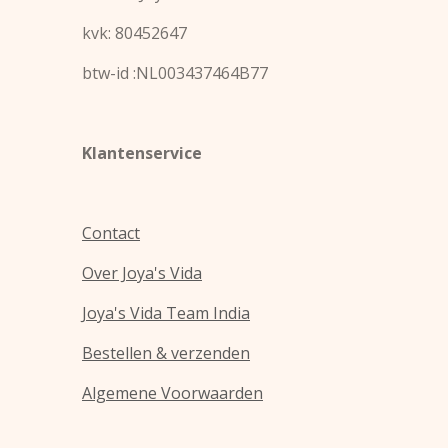
t
t
a
s
kvk: 80452647
g
A
r
p
a
p
btw-id :NL003437464B77
m
Klantenservice
Contact
Over Joya's Vida
Joya's Vida Team India
Bestellen & verzenden
Algemene Voorwaarden