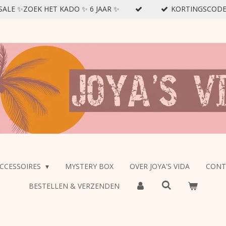
SSALE ✨ZOEK HET KADO ✨ 6 JAAR ✨
KORTINGSCODE : 
CCESSOIRES
MYSTERY BOX
OVER JOYA'S VIDA
CONT
BESTELLEN & VERZENDEN