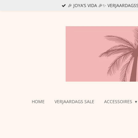
🎉 JOYA’S VIDA 🎉✨ VERJAARDAG
Ga
direct
naar
de
hoofdinhoud
HOME
VERJAARDAGS SALE
ACCESSOIRES