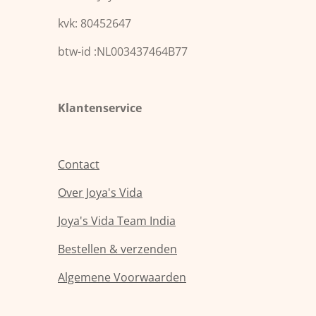
t
t
a
s
kvk: 80452647
g
A
r
p
a
p
btw-id :NL003437464B77
m
Klantenservice
Contact
Over Joya's Vida
Joya's Vida Team India
Bestellen & verzenden
Algemene Voorwaarden