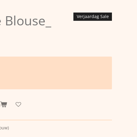
e Blouse_
Verjaardag Sale
n
ouw)