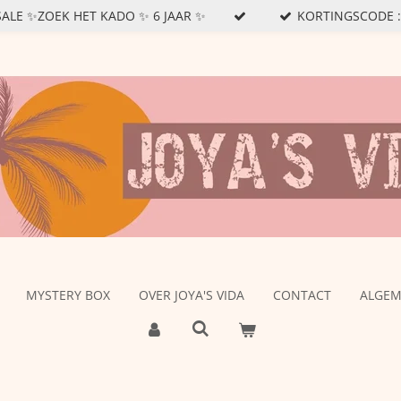
SSALE ✨ZOEK HET KADO ✨ 6 JAAR ✨
KORTINGSCODE : J
MYSTERY BOX
OVER JOYA'S VIDA
CONTACT
ALGE