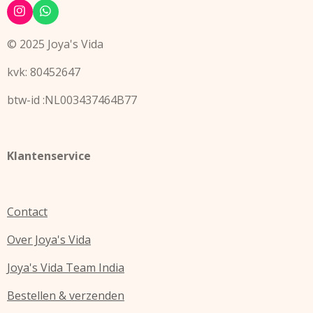
I
W
n
h
s
a
© 2025 Joya's Vida
t
t
a
s
kvk: 80452647
g
A
r
p
a
p
btw-id :NL003437464B77
m
Klantenservice
Contact
Over Joya's Vida
Joya's Vida Team India
Bestellen & verzenden