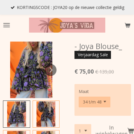
Ga
KORTINGSCODE : JOYA20 op de nieuwe collectie geldig
direct
naar
de
hoofdinhoud
- Joya Blouse_
Verjaardag Sale
€ 75,00
€ 139,00
Maat
In
winkelwagen