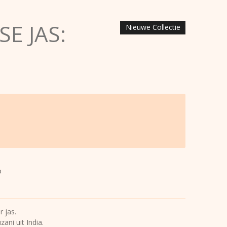
E JAS:
Nieuwe Collectie
 jas.
ani uit India.