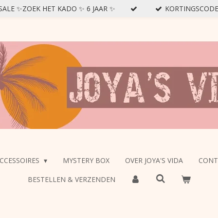
SSALE ✨ZOEK HET KADO ✨ 6 JAAR ✨
KORTINGSCODE : 
CCESSOIRES
MYSTERY BOX
OVER JOYA'S VIDA
CONT
BESTELLEN & VERZENDEN