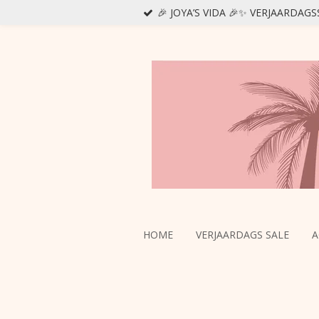
🎉 JOYA’S VIDA 🎉✨ VERJAARDAG
Ga
direct
naar
de
hoofdinhoud
HOME
VERJAARDAGS SALE
A