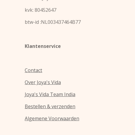
t
t
a
s
kvk: 80452647
g
A
r
p
a
p
btw-id :NL003437464B77
m
Klantenservice
Contact
Over Joya's Vida
Joya's Vida Team India
Bestellen & verzenden
Algemene Voorwaarden