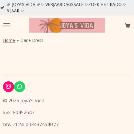
S VIDA 🎉✨ VERJAARDAGSSALE ✨ZOEK HET KADO ✨
Ga
direct
naar
de
hoofdinhoud
Home
»
Dane Dress
I
W
n
h
s
a
© 2025 Joya's Vida
t
t
a
s
kvk: 80452647
g
A
r
p
a
p
btw-id :NL003437464B77
m